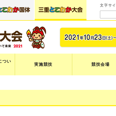
文字サ
につい
実施競技
競技会場