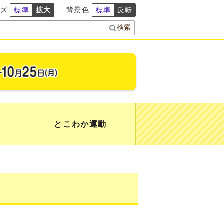
イズ
標準
拡大
背景色
標準
反転
とこわか運動