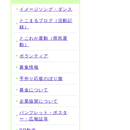
イメージソング・ダンス
とこまるブログ（活動記
録）
とこわか運動（県民運
動）
ボランティア
募集情報
手作り応援のぼり旗
募金について
企業協賛について
パンフレット・ポスタ
ー・広報誌等