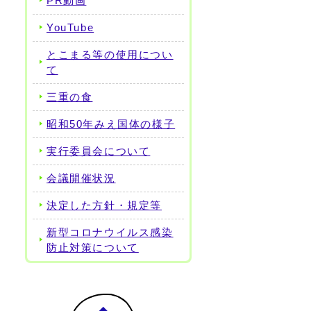
PR動画
YouTube
とこまる等の使用につい
て
三重の食
昭和50年みえ国体の様子
実行委員会について
会議開催状況
決定した方針・規定等
新型コロナウイルス感染
防止対策について