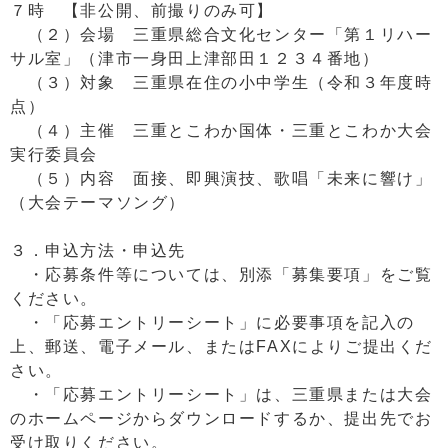
７時 【非公開、前撮りのみ可】
（２）会場 三重県総合文化センター「第１リハー
サル室」（津市一身田上津部田１２３４番地）
（３）対象 三重県在住の小中学生（令和３年度時
点）
（４）主催 三重とこわか国体・三重とこわか大会
実行委員会
（５）内容 面接、即興演技、歌唱「未来に響け」
（大会テーマソング）
３．申込方法・申込先
・応募条件等については、別添「募集要項」をご覧
ください。
・「応募エントリーシート」に必要事項を記入の
上、郵送、電子メール、またはFAXによりご提出くだ
さい。
・「応募エントリーシート」は、三重県または大会
のホームページからダウンロードするか、提出先でお
受け取りください。