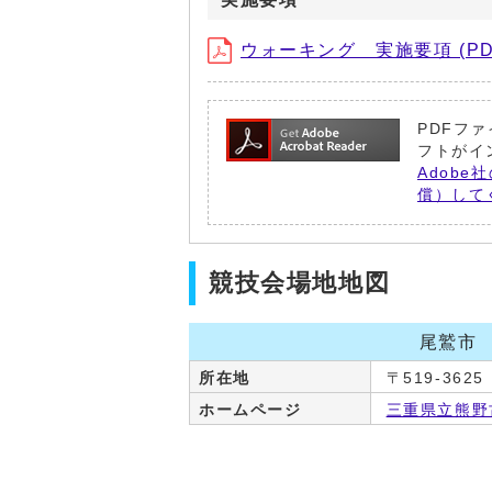
ウォーキング 実施要項 (P
PDFファ
フトがイ
Adobe社
償）して
競技会場地地図
尾鷲市
所在地
〒519-362
ホームページ
三重県立熊野