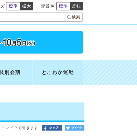
イズ
標準
拡大
背景色
標準
反転
技別会期
とこわか運動
ウィンドウで開きます