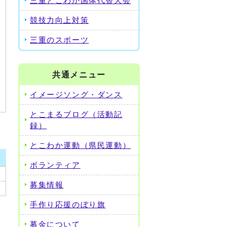
三重とこわか国体代替大会
競技力向上対策
三重のスポーツ
共通メニュー
イメージソング・ダンス
とこまるブログ（活動記
録）
とこわか運動（県民運動）
ボランティア
募集情報
手作り応援のぼり旗
募金について