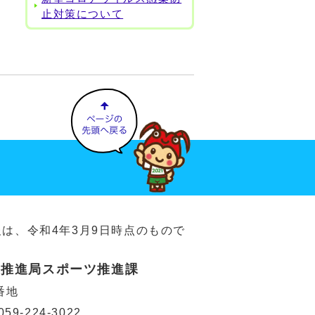
止対策について
は、令和4年3月9日時点のもので
ツ推進局スポーツ推進課
番地
59-224-3022