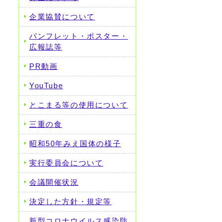
企業協賛について
パンフレット・ポスター・
広報誌等
PR動画
YouTube
とこまる等の使用について
三重の食
昭和50年みえ国体の様子
実行委員会について
会議開催状況
決定した方針・規定等
新型コロナウイルス感染防