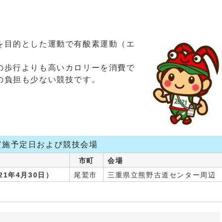
を目的とした運動で有酸素運動（エ
の歩行よりも高いカロリーを消費で
の負担も少ない競技です。
実施予定日および競技会場
市町
会場
21年4月30日）
尾鷲市
三重県立熊野古道センター周辺