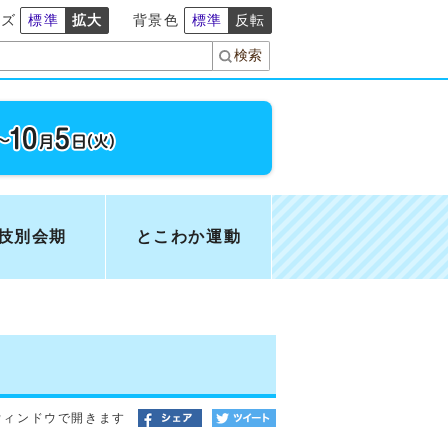
イズ
標準
拡大
背景色
標準
反転
技別会期
とこわか運動
ウィンドウで開きます