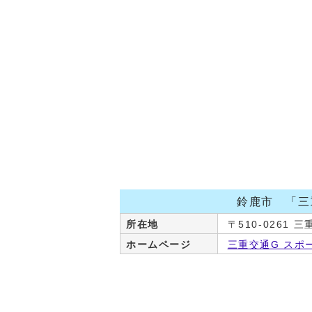
鈴鹿市 「三
所在地
〒510-0261 
ホームページ
三重交通G スポ