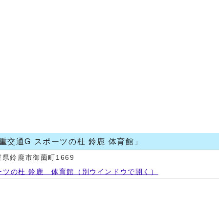
重交通G スポーツの杜 鈴鹿 体育館」
三重県鈴鹿市御薗町1669
ーツの杜 鈴鹿 体育館
（別ウインドウで開く）