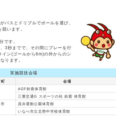
ー)がパスとドリブルでボールを運び、
を競います。
5分です。
歩、3秒までで、その間にプレーを行
イン(ゴールから6m)の外からのシ
となります。
実施競技会場
市町
会場
市
AGF鈴鹿体育館
三重交通G スポーツの杜 鈴鹿 体育館
べ市
員弁運動公園体育館
いなべ市立北勢中学校体育館