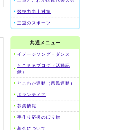
三重とこわか国体代替大会
競技力向上対策
三重のスポーツ
共通メニュー
イメージソング・ダンス
とこまるブログ（活動記
録）
とこわか運動（県民運動）
ボランティア
募集情報
手作り応援のぼり旗
募金について