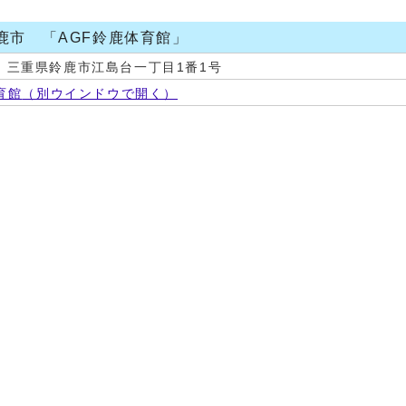
鹿市 「AGF鈴鹿体育館」
31 三重県鈴鹿市江島台一丁目1番1号
育館
（別ウインドウで開く）