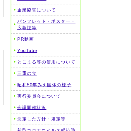
企業協賛について
パンフレット・ポスター・
広報誌等
PR動画
YouTube
とこまる等の使用について
三重の食
昭和50年みえ国体の様子
実行委員会について
会議開催状況
決定した方針・規定等
新型コロナウイルス感染防