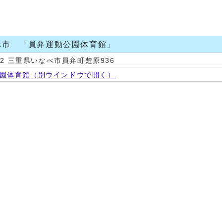
べ市 「員弁運動公園体育館」
202 三重県いなべ市員弁町楚原936
園体育館
（別ウインドウで開く）