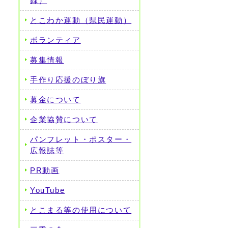
録）
とこわか運動（県民運動）
ボランティア
募集情報
手作り応援のぼり旗
募金について
企業協賛について
パンフレット・ポスター・
広報誌等
PR動画
YouTube
とこまる等の使用について