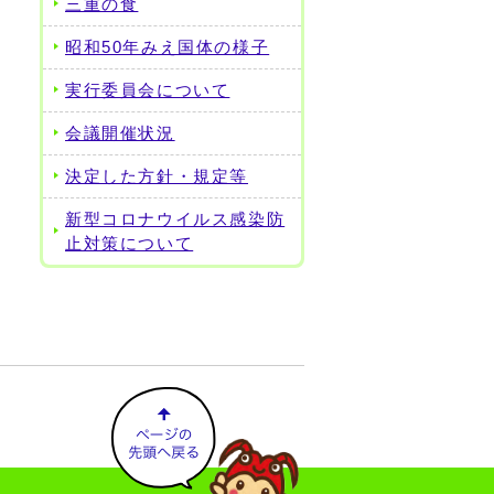
三重の食
昭和50年みえ国体の様子
実行委員会について
会議開催状況
決定した方針・規定等
新型コロナウイルス感染防
止対策について