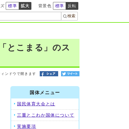
イズ
標準
拡大
背景色
標準
反転
「とこまる」のス
ウィンドウで開きます
の
国体メニュー
段
国民体育大会とは
三重とこわか国体について
実施要項