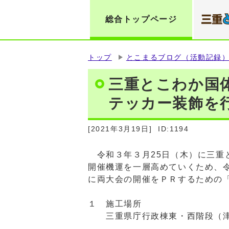
総合トップページ
トップ
とこまるブログ（活動記録
三重とこわか国
テッカー装飾を
[2021年3月19日]
ID:1194
令和３年３月25日（木）に三重
開催機運を一層高めていくため、
に両大会の開催をＰＲするための
１ 施工場所
三重県庁行政棟東・西階段（津