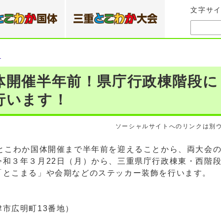
文字サ
）
体開催半年前！県庁行政棟階段に
行います！
ソーシャルサイトへのリンクは別
とこわか国体開催まで半年前を迎えることから、両大会
令和３年３月22日（月）から、三重県庁行政棟東・西階
「とこまる」や会期などのステッカー装飾を行います。
市広明町13番地）