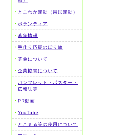
録）
とこわか運動（県民運動）
ボランティア
募集情報
手作り応援のぼり旗
募金について
企業協賛について
パンフレット・ポスター・
広報誌等
PR動画
YouTube
とこまる等の使用について