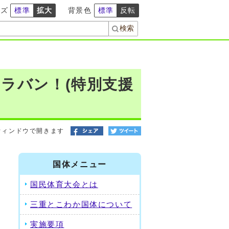
イズ
標準
拡大
背景色
標準
反転
ラバン！(特別支援
ウィンドウで開きます
国体メニュー
国民体育大会とは
三重とこわか国体について
実施要項