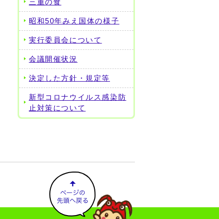
三重の食
昭和50年みえ国体の様子
実行委員会について
会議開催状況
決定した方針・規定等
新型コロナウイルス感染防
止対策について