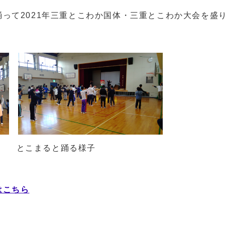
って2021年三重とこわか国体・三重とこわか大会を盛
とこまると踊る様子
はこちら