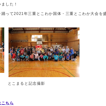
いました！
踊って2021年三重とこわか国体・三重とこわか大会を
とこまると記念撮影
はこちら