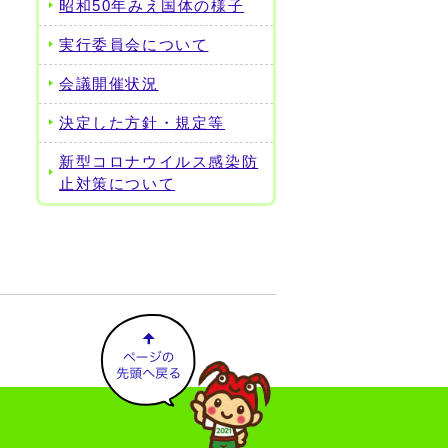
昭和50年みえ国体の様子
実行委員会について
会議開催状況
決定した方針・規定等
新型コロナウイルス感染防
止対策について