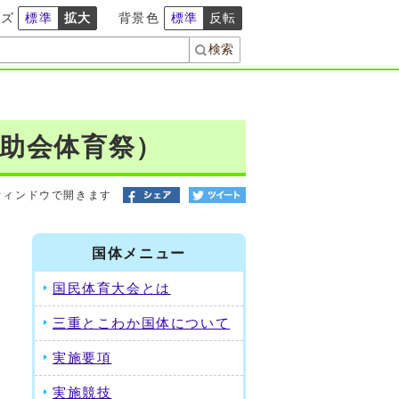
イズ
標準
拡大
背景色
標準
反転
助会体育祭）
ウィンドウで開きます
国体メニュー
国民体育大会とは
三重とこわか国体について
実施要項
実施競技