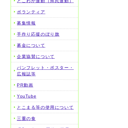
とこわか運動（県民運動）
ボランティア
募集情報
手作り応援のぼり旗
募金について
企業協賛について
パンフレット・ポスター・
広報誌等
PR動画
YouTube
とこまる等の使用について
三重の食