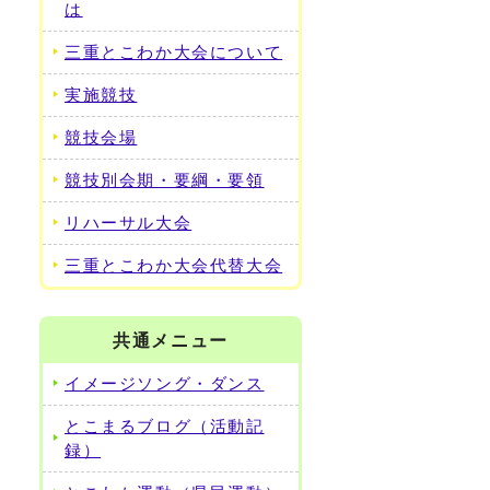
は
三重とこわか大会について
実施競技
競技会場
競技別会期・要綱・要領
リハーサル大会
三重とこわか大会代替大会
共通メニュー
イメージソング・ダンス
とこまるブログ（活動記
録）