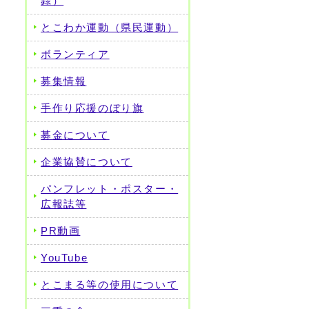
録）
とこわか運動（県民運動）
ボランティア
募集情報
手作り応援のぼり旗
募金について
企業協賛について
パンフレット・ポスター・
広報誌等
PR動画
YouTube
とこまる等の使用について