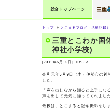
総合トップページ
トップ
とこまるブログ（活動記録
三重とこわか国
神社小学校)
[2019年5月15日]
ID:513
令和元年5月9日（木）伊勢市の神
した。
「声を出しながら踊ると上手にな
声を出して元気に踊ってくれまし
最後は、とこまると記念撮影をし