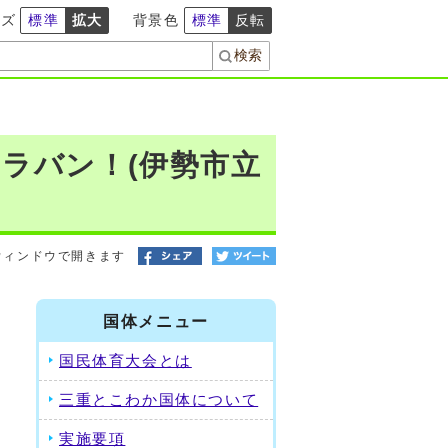
イズ
標準
拡大
背景色
標準
反転
ラバン！(伊勢市立
ウィンドウで開きます
ま
国体メニュー
国民体育大会とは
三重とこわか国体について
実施要項