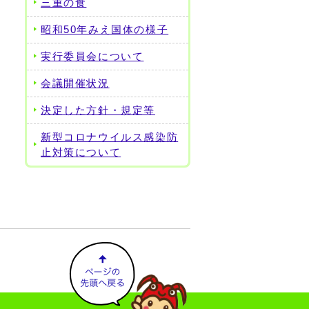
三重の食
昭和50年みえ国体の様子
実行委員会について
会議開催状況
決定した方針・規定等
新型コロナウイルス感染防
止対策について