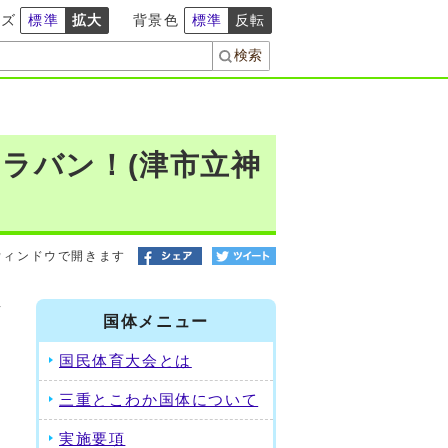
イズ
標準
拡大
背景色
標準
反転
ラバン！(津市立神
ウィンドウで開きます
し
国体メニュー
国民体育大会とは
三重とこわか国体について
実施要項