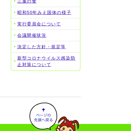
三重の食
昭和50年みえ国体の様子
実行委員会について
会議開催状況
決定した方針・規定等
新型コロナウイルス感染防
止対策について