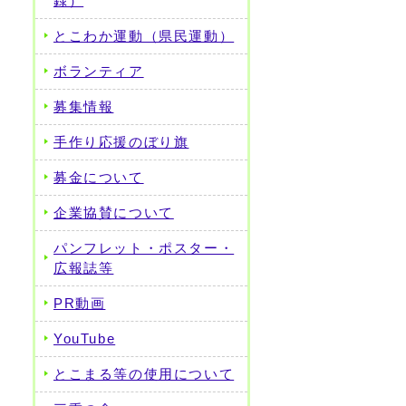
録）
とこわか運動（県民運動）
ボランティア
募集情報
手作り応援のぼり旗
募金について
企業協賛について
パンフレット・ポスター・
広報誌等
PR動画
YouTube
とこまる等の使用について