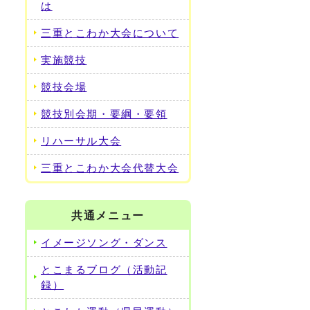
は
三重とこわか大会について
実施競技
競技会場
競技別会期・要綱・要領
リハーサル大会
三重とこわか大会代替大会
共通メニュー
イメージソング・ダンス
とこまるブログ（活動記
録）