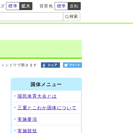
イズ
標準
拡大
背景色
標準
反転
ウィンドウで開きます
国体メニュー
国民体育大会とは
三重とこわか国体について
実施要項
実施競技