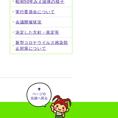
昭和50年みえ国体の様子
実行委員会について
会議開催状況
決定した方針・規定等
新型コロナウイルス感染防
止対策について