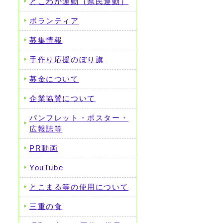
とこわか運動（県民運動）
ボランティア
募集情報
手作り応援のぼり旗
募金について
企業協賛について
パンフレット・ポスター・
広報誌等
PR動画
YouTube
とこまる等の使用について
三重の食