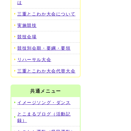
は
三重とこわか大会について
実施競技
競技会場
競技別会期・要綱・要領
リハーサル大会
三重とこわか大会代替大会
共通メニュー
イメージソング・ダンス
とこまるブログ（活動記
録）