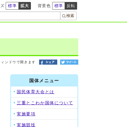
イズ
標準
拡大
背景色
標準
反転
ウィンドウで開きます
国体メニュー
国民体育大会とは
三重とこわか国体について
実施要項
実施競技