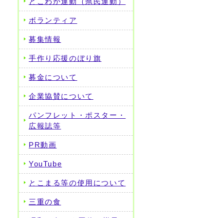
とこわか運動（県民運動）
ボランティア
募集情報
手作り応援のぼり旗
募金について
企業協賛について
パンフレット・ポスター・
広報誌等
PR動画
YouTube
とこまる等の使用について
三重の食