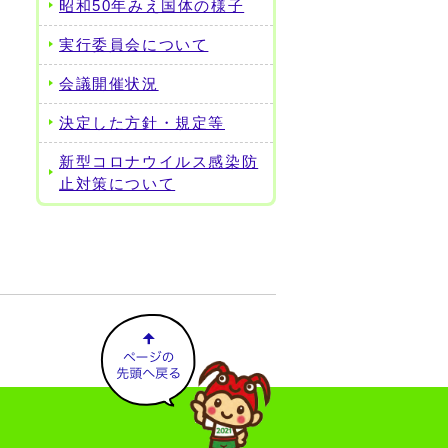
昭和50年みえ国体の様子
実行委員会について
会議開催状況
決定した方針・規定等
新型コロナウイルス感染防
止対策について